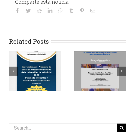
Comparte esta noticia
Facebook
Twitter
Reddit
LinkedIn
WhatsApp
Tumblr
Pinterest
Email
Related Posts
Convocatoria
del Programa de
Becas de Máster
Conferencia de
Universitario de
Apertura (Curso
la Universidad
2025-26)
de Valladolid
Search
for:
26-27